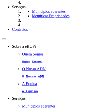
Serviços
Municípios aderentes
Identificar Propriedades
Contactos
Toggle
navigation
Sobre a eBUPi
Quem Somos
Quem Somos
O Nosso ADN
O Nosso ADN
A Equipa
A Equipa
Serviços
Municípios aderentes